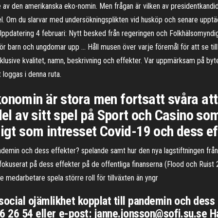
 av den amerikanska eko-nomin. Men frågan är vilken av presidentkand
l. Om du slarvar med undersökningsplikten vid husköp och senare upptäc
 Uppdatering 4 februari: Nytt besked från regeringen och Folkhälsomyndi
för barn och ungdomar upp … Håll musen över varje föremål för att se ti
lusive kvalitet, namn, beskrivning och effekter. Var uppmärksam på byt
 loggas i denna ruta.
konomin är stora men fortsatt svåra at
 del av sitt spel på Sport och Casino so
digt som intresset Covid-19 och dess e
emin och dess effekter? spelande samt hur den nya lagstiftningen från 
 fokuserat på dess effekter på de offentliga finanserna (Flood och Ruis
 medarbetare spela större roll för tillväxten än yngr
social ojämlikhet kopplat till pandemin och dess
16 26 54 eller e-post: janne.jonsson@sofi.su.se H