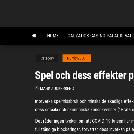
Skip
to
the
content
HOME
CALZADOS CASINO PALACIO VAL
Category
Mumby28601
Spel och dess effekter 
By
MARK ZUCKERBERG
motverka spelmissbruk och minska de skadliga effekt
dess sociala och ekonomiska konsekvenser (”Prata 
Det råder ingen tvekan om att COVID-19-krisen har med
fullständiga blockeringar, förvärrar dess inverkan på