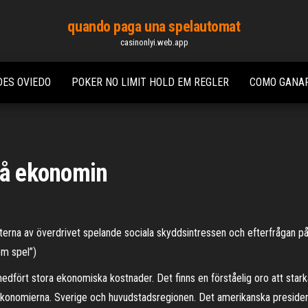
quando paga una spelautomat
casinonlyi.web.app
DES OVIEDO
POKER NO LIMIT HOLD EM REGLER
COMO GANAR
på ekonomin
erna av överdrivet spelande sociala skyddsintressen och efterfrågan på
om spel”)
fört stora ekonomiska kostnader. Det finns en förståelig oro att starkare
 ekonomierna. Sverige och huvudstadsregionen. Det amerikanska presidentv