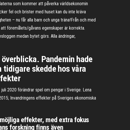
idaterna som kommer att påverka världsekonomin
ker fel och brister med huset kan du inte kräva
gheten – nu får alla barn och unga träna!Från och med
ll att föremålets/gåvans egenskaper är korrekta.
esloggen medan bytet görs. Alla ändringar,
t överblicka. Pandemin hade
m tidigare skedde hos våra
ffekter
juli 2020 förändrar spel om pengar i Sverige. Lena
t 2015; Invandringens effekter på Sveriges ekonomiska
 möjliga effekter, med extra fokus
ans forskning finns även