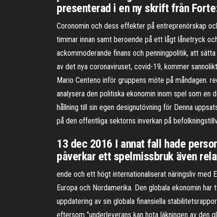
presenterad i en ny skrift från Forte
Coronomin och dess effekter på entreprenörskap och i
timmar innan samt beroende på ett lågt lånetryck och
ackommoderande finans­ och penningpolitik, att sätta
av det nya coronaviruset, covid-19, kommer sannolikt 
Mario Centeno inför gruppens möte på måndagen. redog
analysera den politiska ekonomin inom spel som en de
hållning till sin egen designutövning för Denna upps
på den offentliga sektorns inverkan på befolkningsti
13 dec 2016 I annat fall hade person
påverkar ett spelmissbruk även relat
ende och ett högt internationaliserat näringsliv med
Europa och Nordamerika. Den globala ekonomin har tvä
uppdatering av sin globala finansiella stabilitetsrappo
eftersom "underleverans kan hota läkningen av den 