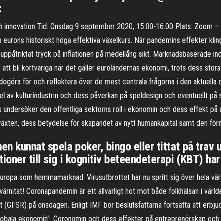
:
nnovation Tid: Onsdag 9 september 2020, 15.00-16.00 Plats: Zoom – vi sk
 eurons historiskt höga effektiva växelkurs. När pandemins effekter kl
 uppåtriktat tryck på inflationen på medellång sikt. Marknadsbaserade in
att bli kortvariga när det gäller euroländernas ekonomi, trots dess stor
öra för och reflektera över de mest centrala frågorna i den aktuella de
l av kulturindustrin och dess påverkan på speldesign och eventuellt på 
ats undersöker den offentliga sektorns roll i ekonomin och dess effekt p
llväxten, dess betydelse för skapandet av nytt humankapital samt den fö
en kunnat spela poker, bingo eller tittat på trav
ioner till sig i kognitiv beteendeterapi (KBT) har
 Europa som hemmamarknad. Virusutbrottet har nu spritt sig över hela vä
rnitat! Coronapandemin är ett allvarligt hot mot både folkhälsan i värld
rt (GFSR) på onsdagen. Enligt IMF bör beslutsfattarna fortsätta att erbjuda
globala ekonomin". Coronomin och dess effekter på entreprenörskap och