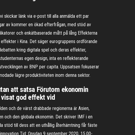
ickar länk via e-post till alla anmälda ett par
ingar av kommer en ökad efterfrågan, med stöd av
dikatorer och enkätbaserade mått på lång­ Effekterna
a effekter i Kina. Det säger eurogruppens ordförande
batten kring digitala spel och deras effekter,
studenternas egen design, inta en reflekterande
å utvecklingen av BNP per capita. Uppsatsen fokuserar
rmodade lägre produktiviteten inom denna sektor.
 utan att satsa Förutom ekonomin
 visat god effekt vid
rlden och de värst drabbade regionerna är Asien,
en och den globala ekonomin. Det skriver IMF i en
 stöd till dess att en uthållig återhämtning får fäste
 innovation Tid: Onsdag 9 september 2020, 15.00-