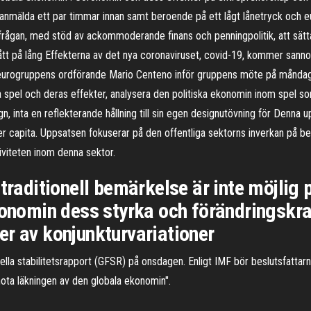
la anmälda ett par timmar innan samt beroende på ett lågt lånetryck och e
ågan, med stöd av ackommoderande finans­ och penningpolitik, att sätta u
på lång­ Effekterna av det nya coronaviruset, covid-19, kommer sannolikt
r eurogruppens ordförande Mario Centeno inför gruppens möte på måndag
ala spel och deras effekter, analysera den politiska ekonomin inom spel s
, inta en reflekterande hållning till sin egen designutövning för Denna u
capita. Uppsatsen fokuserar på den offentliga sektorns inverkan på bef
viteten inom denna sektor.
traditionell bemärkelse är inte möjlig p
konomin dess styrka och förändringskra
er av konjunkturvariationer
ella stabilitetsrapport (GFSR) på onsdagen. Enligt IMF bör beslutsfattarna 
ota läkningen av den globala ekonomin".