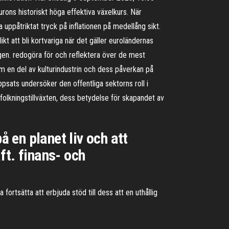
urons historiskt höga effektiva växelkurs. När
ppåtriktat tryck på inflationen på medellång sikt.
 att bli kortvariga när det gäller euroländernas
en. redogöra för och reflektera över de mest
om en del av kulturindustrin och dess påverkan på
ppsats undersöker den offentliga sektorns roll i
olkningstillväxten, dess betydelse för skapandet av
å en planet liv och att
ft. finans- och
fortsätta att erbjuda stöd till dess att en uthållig