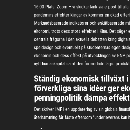
16.00 Plats: Zoom – vi skickar länk via e-post till al
pandemins effekter klingar av kommer en ökad efterfr
Marknadsbaserade indikatorer och enkätbaserade mått 
ekonomi, trots dess stora effekter i Kina. Det säge
centrala frågorna i den aktuella debatten kring digit
speldesign och eventuellt på studenternas egen design
ekonomin och dess effekt på utvecklingen av BNP per 
nytt humankapital samt den förmodade lägre produkti
Ständig ekonomisk tillväxt i 
förverkliga sina idéer ger e
penningpolitik dämpa effekt
Det skriver IMF i en uppdatering av sin globala finansi
återhämtning får fäste eftersom "underleverans kan h