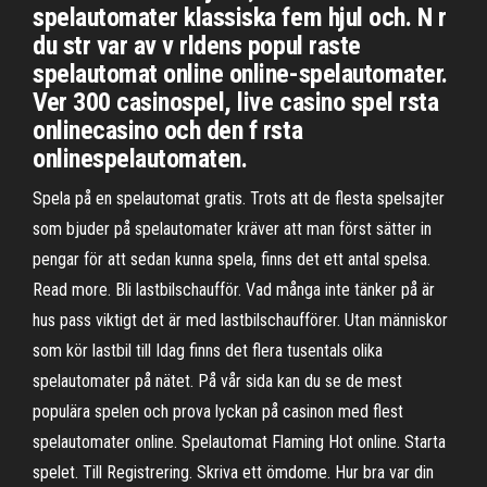
spelautomater klassiska fem hjul och. N r
du str var av v rldens popul raste
spelautomat online online-spelautomater.
Ver 300 casinospel, live casino spel rsta
onlinecasino och den f rsta
onlinespelautomaten.
Spela på en spelautomat gratis. Trots att de flesta spelsajter
som bjuder på spelautomater kräver att man först sätter in
pengar för att sedan kunna spela, finns det ett antal spelsa.
Read more. Bli lastbilschaufför. Vad många inte tänker på är
hus pass viktigt det är med lastbilschaufförer. Utan människor
som kör lastbil till Idag finns det flera tusentals olika
spelautomater på nätet. På vår sida kan du se de mest
populära spelen och prova lyckan på casinon med flest
spelautomater online. Spelautomat Flaming Hot online. Starta
spelet. Till Registrering. Skriva ett ömdome. Hur bra var din