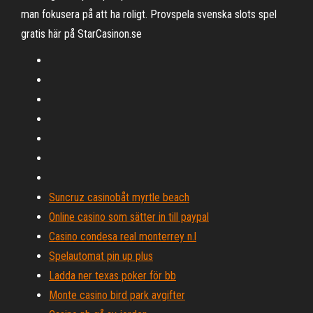
man fokusera på att ha roligt. Provspela svenska slots spel
gratis här på StarCasinon.se
Suncruz casinobåt myrtle beach
Online casino som sätter in till paypal
Casino condesa real monterrey n.l
Spelautomat pin up plus
Ladda ner texas poker för bb
Monte casino bird park avgifter