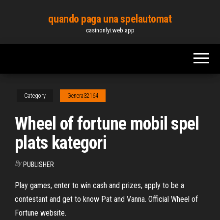
Skip
quando paga una spelautomat
to
casinonlyi.web.app
the
content
Category
Genera32164
Wheel of fortune mobil spel
plats kategori
By
PUBLISHER
Play games, enter to win cash and prizes, apply to be a
contestant and get to know Pat and Vanna. Official Wheel of
Fortune website.