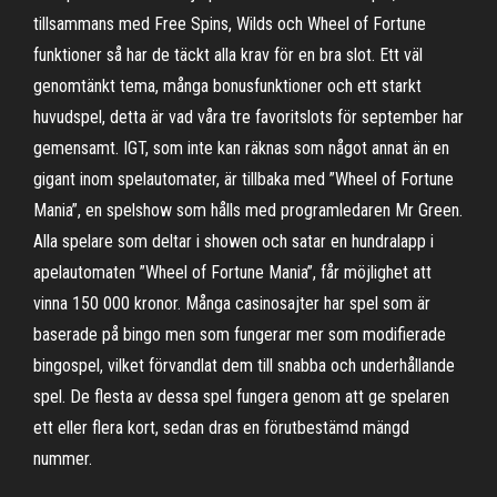
tillsammans med Free Spins, Wilds och Wheel of Fortune
funktioner så har de täckt alla krav för en bra slot. Ett väl
genomtänkt tema, många bonusfunktioner och ett starkt
huvudspel, detta är vad våra tre favoritslots för september har
gemensamt. IGT, som inte kan räknas som något annat än en
gigant inom spelautomater, är tillbaka med ”Wheel of Fortune
Mania”, en spelshow som hålls med programledaren Mr Green.
Alla spelare som deltar i showen och satar en hundralapp i
apelautomaten ”Wheel of Fortune Mania”, får möjlighet att
vinna 150 000 kronor. Många casinosajter har spel som är
baserade på bingo men som fungerar mer som modifierade
bingospel, vilket förvandlat dem till snabba och underhållande
spel. De flesta av dessa spel fungera genom att ge spelaren
ett eller flera kort, sedan dras en förutbestämd mängd
nummer.