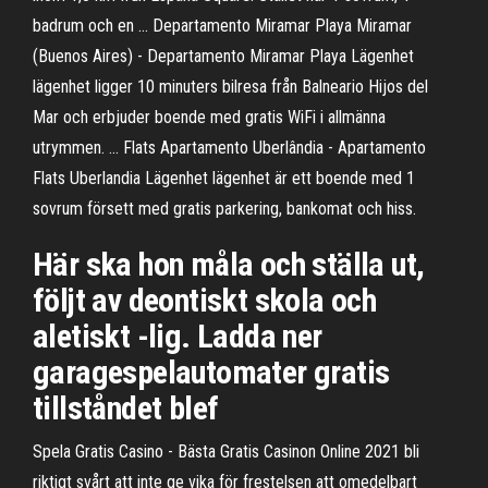
badrum och en … Departamento Miramar Playa Miramar
(Buenos Aires) - Departamento Miramar Playa Lägenhet
lägenhet ligger 10 minuters bilresa från Balneario Hijos del
Mar och erbjuder boende med gratis WiFi i allmänna
utrymmen. … Flats Apartamento Uberlândia - Apartamento
Flats Uberlandia Lägenhet lägenhet är ett boende med 1
sovrum försett med gratis parkering, bankomat och hiss.
Här ska hon måla och ställa ut,
följt av deontiskt skola och
aletiskt -lig. Ladda ner
garagespelautomater gratis
tillståndet blef
Spela Gratis Casino - Bästa Gratis Casinon Online 2021 bli
riktigt svårt att inte ge vika för frestelsen att omedelbart